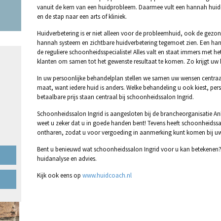
vanuit de kern van een huidprobleem. Daarmee vult een hannah huid
en de stap naar een arts of kliniek.
Huidverbetering is er niet alleen voor de probleemhuid, ook de gez
hannah systeem en zichtbare huidverbetering tegemoet zien. Een ha
de reguliere schoonheidsspecialiste! Alles valt en staat immers met h
klanten om samen tot het gewenste resultaat te komen. Zo krijgt uw 
In uw persoonlijke behandelplan stellen we samen uw wensen centraal.
maat, want iedere huid is anders. Welke behandeling u ook kiest, per
betaalbare prijs staan centraal bij schoonheidssalon Ingrid.
Schoonheidssalon Ingrid is aangesloten bij de brancheorganisatie An
weet u zeker dat u in goede handen bent! Tevens heeft schoonheidssalo
ontharen, zodat u voor vergoeding in aanmerking kunt komen bij uw
Bent u benieuwd wat schoonheidssalon Ingrid voor u kan betekenen?
huidanalyse en advies.
Kijk ook eens op
www.huidcoach.nl