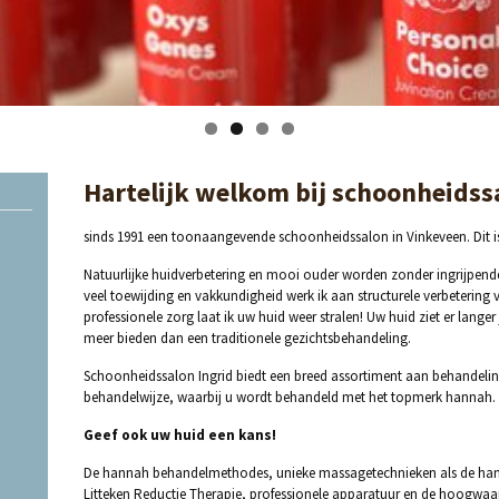
Hartelijk welkom bij schoonheidssa
sinds 1991 een toonaangevende schoonheidssalon in Vinkeveen. Dit 
Natuurlijke huidverbetering en mooi ouder worden zonder ingrijpende op
veel toewijding en vakkundigheid werk ik aan structurele verbetering
professionele zorg laat ik uw huid weer stralen! Uw huid ziet er lange
meer bieden dan een traditionele gezichtsbehandeling.
Schoonheidssalon Ingrid biedt een breed assortiment aan behandelin
behandelwijze, waarbij u wordt behandeld met het topmerk hannah.
Geef ook uw huid een kans!
De hannah behandelmethodes, unieke massagetechnieken als de ha
Litteken Reductie Therapie, professionele apparatuur en de hoogwa