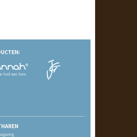
UCTEN:
THAREN
sugaring