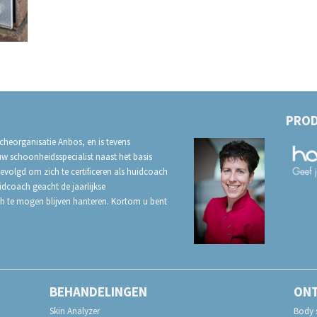
PROD
cheorganisatie Anbos, en is tevens
uw schoonheidsspecialist naast het basis
evolgd om zich te certificeren als huidcoach
uidcoach geacht de jaarlijkse
ch te mogen blijven hanteren. Kortom u bent
BEHANDELINGEN
ON
Skin Analyzer
Body 