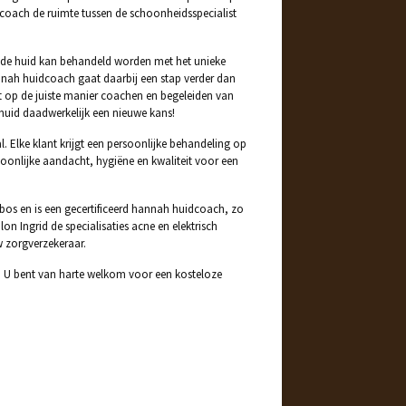
coach de ruimte tussen de schoonheidsspecialist
onde huid kan behandeld worden met het unieke
nnah huidcoach gaat daarbij een stap verder dan
et op de juiste manier coachen en begeleiden van
huid daadwerkelijk een nieuwe kans!
 Elke klant krijgt een persoonlijke behandeling op
soonlijke aandacht, hygiëne en kwaliteit voor een
bos en is een gecertificeerd hannah huidcoach, zo
n Ingrid de specialisaties acne en elektrisch
 zorgverzekeraar.
 U bent van harte welkom voor een kosteloze