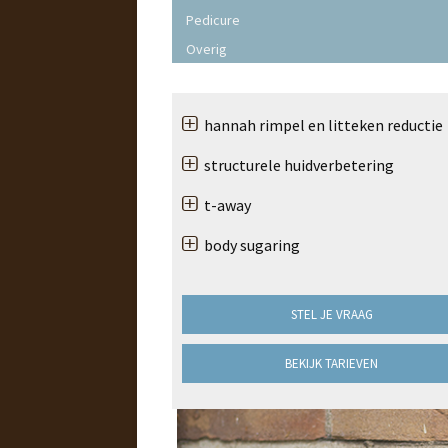
Pedicure
Overig
hannah rimpel en litteken reductie
structurele huidverbetering
t-away
body sugaring
STEL JE VRAAG
BEKIJK TARIEVEN