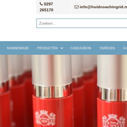
0297
info@huidcoachingrid.n
265170
MANNENHUID
PRODUCTEN
CADEAUBON
TARIEVEN
A