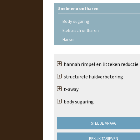
Snelmenu ontharen
Body sugaring
Elektrisch ontharen
Harsen
hannah rimpel en litteken reductie
structurele huidverbetering
t-away
body sugaring
STEL JE VRAAG
BEKIJK TARIEVEN