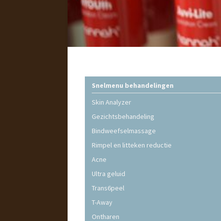
Snelmenu behandelingen
Skin Analyzer
Gezichtsbehandeling
Bindweefselmassage
Rimpel en litteken reductie
Acne
Ultra geluid
Trans6peel
T-Away
Ontharen