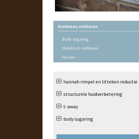
Snelmenu ontharen
Body sugaring
Elektrisch ontharen
Harsen
hannah rimpel en litteken reductie
structurele huidverbetering
t-away
body sugaring