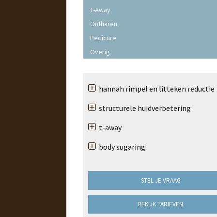
T-Away
Ontharen
Pedicure
Overig
hannah rimpel en litteken reductie
structurele huidverbetering
t-away
body sugaring
STEL JE VRAAG
BEKIJK TARIEVEN