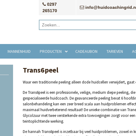
0297
info@huidcoachingrid.n
265170
MANNENHUID
PRODUCTEN
CADEAUBON
TARIEVEN
A
Trans6peel
Waar een traditionele peeling alleen dode huidcellen verwijdert, gaat
De Trans6peel is een professionele, veilige, medium diepe peeling, d
gespecialiseerde huidcoach. De geavanceerde peeling bevat 6 hoofdi
salonbehandeling kan een zeer breed scala aan huidproblemen effect
maximaal huidverbeterend resultaat! De unieke combinatie van Tran
Glycolzuur met twee versterkende extra toevoegingen zorgt voor een
teintoplichtende werking.
De hannah Trans6peel is inzetbaar bij veel huidproblemen, zowel in