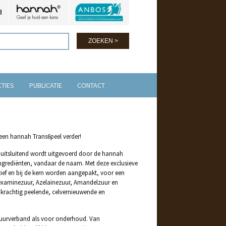
l
CTIES
PUBLICATIE
CONTACT
 een hannah Trans6peel verder!
ie uitsluitend wordt uitgevoerd door de hannah
ngrediënten, vandaar de naam. Met deze exclusieve
ief en bij de kern worden aangepakt, voor een
examinezuur, Azelaïnezuur, Amandelzuur en
 krachtig peelende, celvernieuwende en
 kuurverband als voor onderhoud. Van