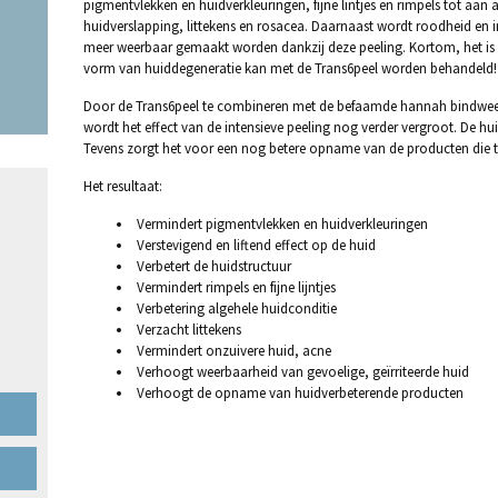
pigmentvlekken en huidverkleuringen, fijne lintjes en rimpels tot aan 
huidverslapping, littekens en rosacea. Daarnaast wordt roodheid en ir
meer weerbaar gemaakt worden dankzij deze peeling. Kortom, het is h
vorm van huiddegeneratie kan met de Trans6peel worden behandeld!
Door de Trans6peel te combineren met de befaamde hannah bindwee
wordt het effect van de intensieve peeling nog verder vergroot. De hu
Tevens zorgt het voor een nog betere opname van de producten die t
Het resultaat:
Vermindert pigmentvlekken en huidverkleuringen
Verstevigend en liftend effect op de huid
Verbetert de huidstructuur
Vermindert rimpels en fijne lijntjes
Verbetering algehele huidconditie
Verzacht littekens
Vermindert onzuivere huid, acne
Verhoogt weerbaarheid van gevoelige, geïrriteerde huid
Verhoogt de opname van huidverbeterende producten